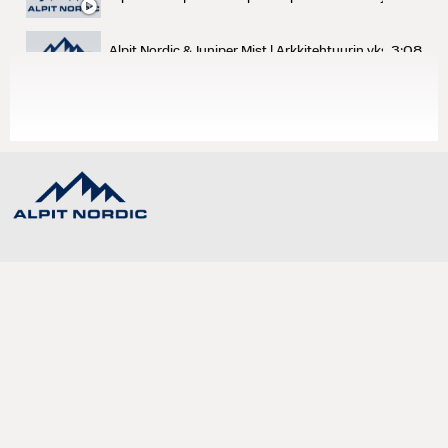
3:08
Alpit Nordic & Juniper Mist | Arkkitehtuurin yksinkertais
1:44
Alpit Nordic | VxRail ja Dynaamiset nodet
2:14
Alpit Nordic & Juniper Mist | Marvis Virtual Network Assi
2:10
Alpit Nordic & Juniper Mist | SLE Service Level Expectati
1:00
Alpit Nordic tarjoaa yrityksille tien menestykseen Dellin k
Customer specific IT-solutions for Nordic companies.