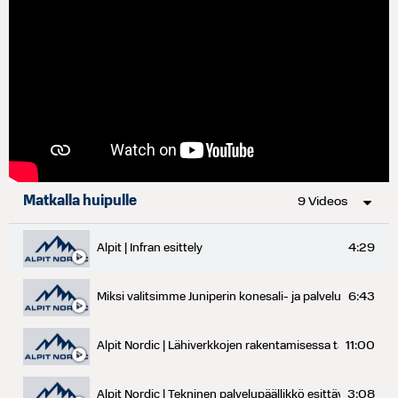
Matkalla huipulle
9 Videos
4:29
Alpit | Infran esittely
6:43
Miksi valitsimme Juniperin konesali- ja palvelutuotteeksi?
11:00
Alpit Nordic | Lähiverkkojen rakentamisessa tarvitaan uu
3:08
Alpit Nordic | Tekninen palvelupäällikkö esittäytyy