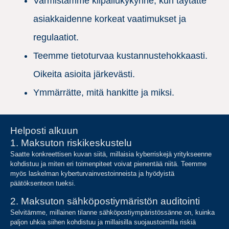
Varmistamme kilpailukykynne, kun täytätte
asiakkaidenne korkeat vaatimukset ja
regulaatiot.
Teemme tietoturvaa kustannustehokkaasti.
Oikeita asioita järkevästi.
Ymmärrätte, mitä hankitte ja miksi.
Helposti alkuun
1. Maksuton riskikeskustelu
Saatte konkreettisen kuvan siitä, millaisia kyberriskejä yritykseenne
kohdistuu ja miten eri toimenpiteet voivat pienentää niitä. Teemme
myös laskelman kyberturvainvestoinneista ja hyödyistä
päätöksenteon tueksi.
2. Maksuton sähköpostiymäristön auditointi
Selvitämme, millainen tilanne sähköpostiympäristössänne on, kuinka
paljon uhkia siihen kohdistuu ja millaisilla suojaustoimilla riskiä