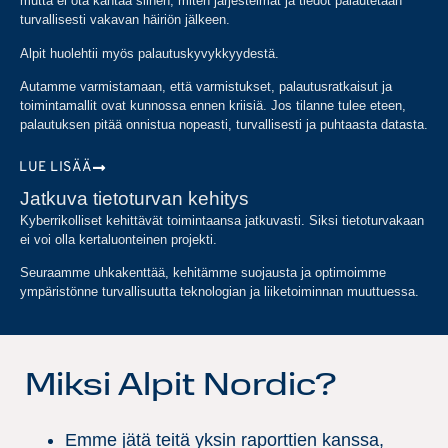
mutta ei ota kantaa siihen, miten järjestelmät ja tiedot palautetaan
turvallisesti vakavan häiriön jälkeen.
Alpit huolehtii myös palautuskyvykkyydestä.
Autamme varmistamaan, että varmistukset, palautusratkaisut ja
toimintamallit ovat kunnossa ennen kriisiä. Jos tilanne tulee eteen,
palautuksen pitää onnistua nopeasti, turvallisesti ja puhtaasta datasta.
LUE LISÄÄ
Jatkuva tietoturvan kehitys
Kyberrikolliset kehittävät toimintaansa jatkuvasti. Siksi tietoturvakaan
ei voi olla kertaluonteinen projekti.
Seuraamme uhkakenttää, kehitämme suojausta ja optimoimme
ympäristönne turvallisuutta teknologian ja liiketoiminnan muuttuessa.
Miksi Alpit Nordic?
Emme jätä teitä yksin raporttien kanssa,