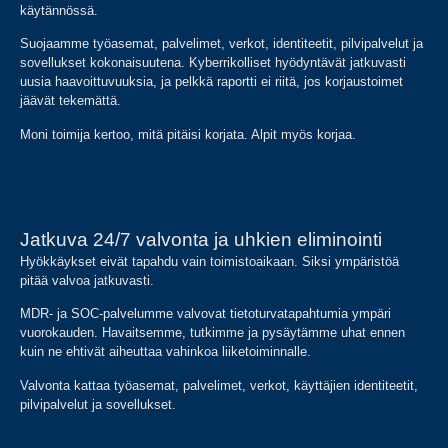
käytännössä.
Suojaamme työasemat, palvelimet, verkot, identiteetit, pilvipalvelut ja
sovellukset kokonaisuutena. Kyberrikolliset hyödyntävät jatkuvasti
uusia haavoittuvuuksia, ja pelkkä raportti ei riitä, jos korjaustoimet
jäävät tekemättä.
Moni toimija kertoo, mitä pitäisi korjata. Alpit myös korjaa.
Jatkuva 24/7 valvonta ja uhkien eliminointi
Hyökkäykset eivät tapahdu vain toimistoaikaan. Siksi ympäristöä
pitää valvoa jatkuvasti.
MDR- ja SOC-palvelumme valvovat tietoturvatapahtumia ympäri
vuorokauden. Havaitsemme, tutkimme ja pysäytämme uhat ennen
kuin ne ehtivät aiheuttaa vahinkoa liiketoiminnalle.
Valvonta kattaa työasemat, palvelimet, verkot, käyttäjien identiteetit,
pilvipalvelut ja sovellukset.