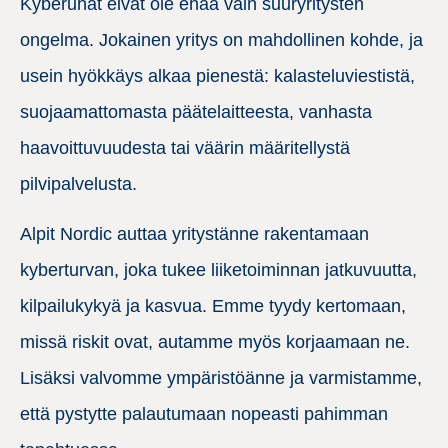
Kyberuhat eivät ole enää vain suuryritysten
ongelma. Jokainen yritys on mahdollinen kohde, ja
usein hyökkäys alkaa pienestä: kalasteluviestistä,
suojaamattomasta päätelaitteesta, vanhasta
haavoittuvuudesta tai väärin määritellystä
pilvipalvelusta.
Alpit Nordic auttaa yritystänne rakentamaan
kyberturvan, joka tukee liiketoiminnan jatkuvuutta,
kilpailukykyä ja kasvua. Emme tyydy kertomaan,
missä riskit ovat, autamme myös korjaamaan ne.
Lisäksi valvomme ympäristöänne ja varmistamme,
että pystytte palautumaan nopeasti pahimman