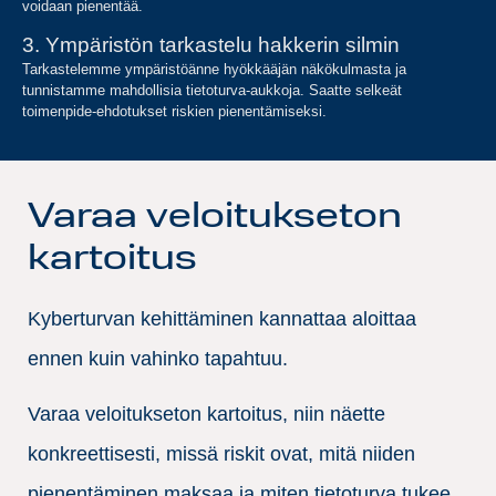
voidaan pienentää.
3. Ympäristön tarkastelu hakkerin silmin
Tarkastelemme ympäristöänne hyökkääjän näkökulmasta ja
tunnistamme mahdollisia tietoturva-aukkoja. Saatte selkeät
toimenpide-ehdotukset riskien pienentämiseksi.
Varaa veloitukseton
kartoitus
Kyberturvan kehittäminen kannattaa aloittaa
ennen kuin vahinko tapahtuu.
Varaa veloitukseton kartoitus, niin näette
konkreettisesti, missä riskit ovat, mitä niiden
pienentäminen maksaa ja miten tietoturva tukee