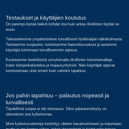
Testaukset ja käyttäjien koulutus
On parempi löytää heikot kohdat itse kuin antaa rikollisten löytää ne
ensin.
Tarkastelemme ympäristöänne turvallisesti hyökkääjän näkökulmasta.
Testaamme suojausta, tunnistamme haavoittuvuuksia ja autamme
käyttäjiä toimimaan turvallisemmin arjessa.
Koulutamme henkilöstöä simuloimalla rikollisten toimintamalleja,
kuten tietojenkalastelua ja huijausyrityksiä. Näin käyttäjät oppivat
tunnistamaan uhat ennen kuin vahinko tapahtuu.
Jos pahin tapahtuu – palautus nopeasti ja
turvallisesti
Täydellistä suojaa ei ole olemassa. Siksi palautumiskyky on
olennainen osa kyberturvaa.
Moni kyberturvatoimija keskittyy uhkien havaitsemiseen ja torjuntaan,